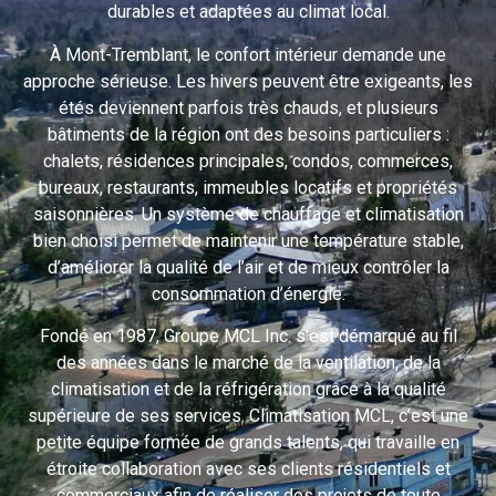
durables et adaptées au climat local.
À Mont-Tremblant, le confort intérieur demande une
approche sérieuse. Les hivers peuvent être exigeants, les
étés deviennent parfois très chauds, et plusieurs
bâtiments de la région ont des besoins particuliers :
chalets, résidences principales, condos, commerces,
bureaux, restaurants, immeubles locatifs et propriétés
saisonnières. Un système de chauffage et climatisation
bien choisi permet de maintenir une température stable,
d’améliorer la qualité de l’air et de mieux contrôler la
consommation d’énergie.
Fondé en 1987, Groupe MCL Inc. s’est démarqué au fil
des années dans le marché de la ventilation, de la
climatisation et de la réfrigération grâce à la qualité
supérieure de ses services. Climatisation MCL, c’est une
petite équipe formée de grands talents, qui travaille en
étroite collaboration avec ses clients résidentiels et
commerciaux afin de réaliser des projets de toute