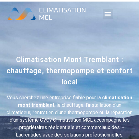
Chauffage Mont-
Tremblant
Climatisation Mont Tremblant :
chauffage, thermopompe et confort
local
Vous cherchez une entreprise fiable pour la
climatisation
mont tremblant
, le chauffage, l’installation d’un
climatiseur, l’entretien d’une thermopompe ou la réparation
d’un système CVC? Climatisation MCL accompagne les
propriétaires résidentiels et commerciaux des
Laurentides avec des solutions professionnelles,