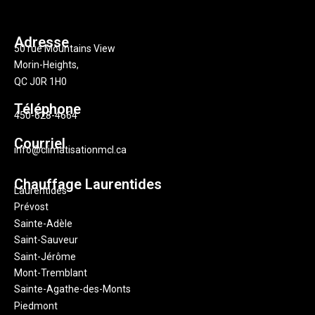
Adresse
50 rue Mountains View
Morin-Heights,
QC
J0R 1H0
Téléphone
450-628-4664
Courriel
info@climatisationmcl.ca
Chauffage Laurentides
Laurentides
Prévost
Sainte-Adèle
Saint-Sauveur
Saint-Jérôme
Mont-Tremblant
Sainte-Agathe-des-Monts
Piedmont