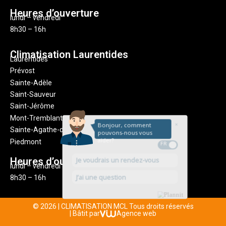
Heures d’ouverture
lundi – vendredi
8h30 – 16h
Climatisation Laurentides
Laurentides
Prévost
Sainte-Adèle
Saint-Sauveur
Saint-Jérôme
Mont-Tremblant
Sainte-Agathe-des-Monts
Piedmont
Heures d’ouverture
lundi – vendredi
8h30 – 16h
© 2026 | CLIMATISATION MCL Tous droits réservés
| Bâtit par
Agence web